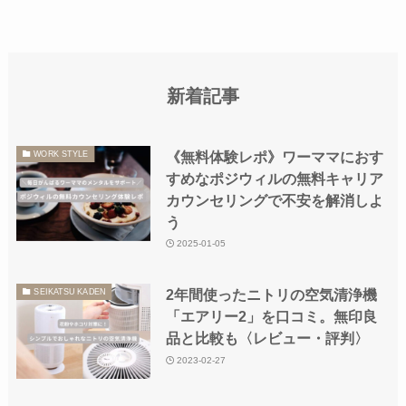
新着記事
《無料体験レポ》ワーママにおす
WORK STYLE
すめなポジウィルの無料キャリア
カウンセリングで不安を解消しよ
う
2025-01-05
2年間使ったニトリの空気清浄機
SEIKATSU KADEN
「エアリー2」を口コミ。無印良
品と比較も〈レビュー・評判〉
2023-02-27