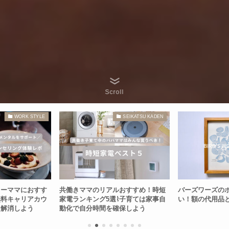
Scroll
WORK STYLE
SEIKATSU KADEN
ワーママにおすす
共働きママのリアルおすすめ！時短
バーズワーズの
無料キャリアカウ
家電ランキング5選⌇子育ては家事自
い！額の代用品
を解消しよう
動化で自分時間を確保しよう