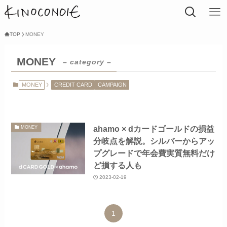
TOP
MONEY
MONEY
– category –
MONEY
CREDIT CARD
CAMPAIGN
ahamo × dカードゴールドの損益
MONEY
分岐点を解説。シルバーからアッ
プグレードで年会費実質無料だけ
ど損する人も
2023-02-19
1